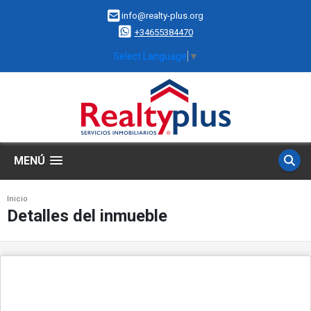
info@realty-plus.org
+34655384470
Select Language
▼
MENÚ
Inicio
Detalles del inmueble