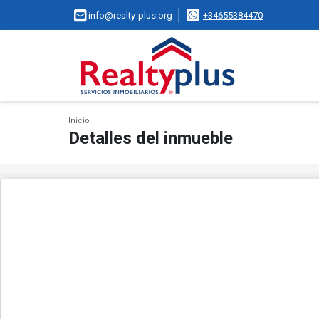
info@realty-plus.org
+34655384470
Inicio
Detalles del inmueble