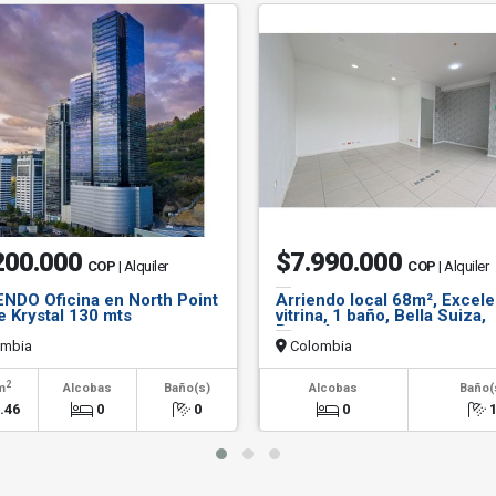
200.000
$7.990.000
COP
| Alquiler
COP
| Alquiler
NDO Oficina en North Point
Arriendo local 68m², Excele
re Krystal 130 mts
vitrina, 1 baño, Bella Suiza,
Bogotá.
mbia
Colombia
2
m
Alcobas
Baño(s)
Alcobas
Baño(
.46
0
0
0