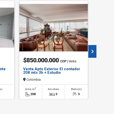
$850.000.000
$1.60
COP
| Venta
nte
Venta Apto Exterior El contador
Casa en v
208 mts 3h + Estudio
Cajica Sa
290 mts2
Colombia
Colombi
2
2
s)
Área m
Alcobas
Baño(s)
Área m
1
208
3
3
295