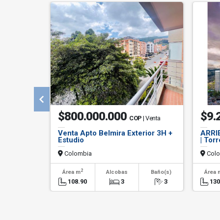
$800.000.000
$9.
COP
| Venta
Venta Apto Belmira Exterior 3H +
ARRIE
Estudio
| Tor
Colombia
Colo
2
Área m
Alcobas
Baño(s)
Área 
108.90
3
3
130