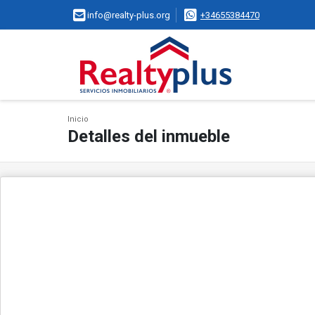
info@realty-plus.org
+34655384470
Inicio
Detalles del inmueble