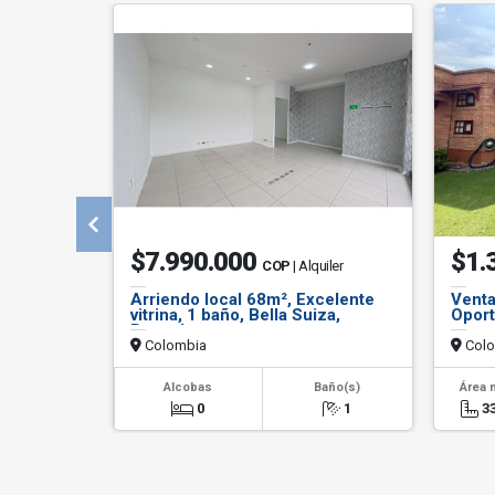
$7.990.000
$1.
COP
| Alquiler
Arriendo local 68m², Excelente
Venta
vitrina, 1 baño, Bella Suiza,
Oport
Bogotá.
Colombia
Colo
Alcobas
Baño(s)
Área 
0
1
3