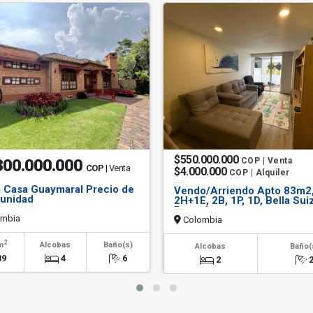
$550.000.000
300.000.000
COP | Venta
COP
| Venta
$4.000.000
COP | Alquiler
 Casa Guaymaral Precio de
Vendo/Arriendo Apto 83m2
unidad
2H+1E, 2B, 1P, 1D, Bella Sui
Bogotá
mbia
Colombia
2
m
Alcobas
Baño(s)
Alcobas
Baño(
39
4
6
2