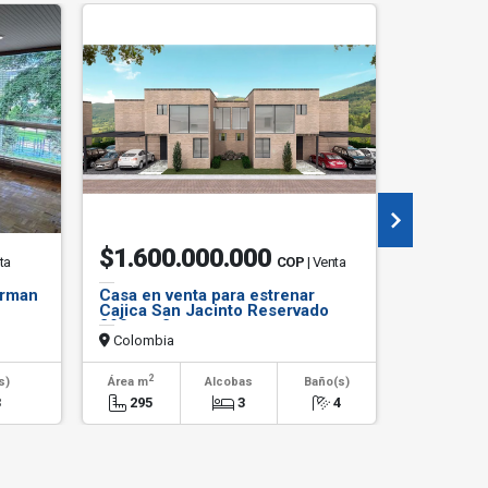
$1.600.000.000
$7.99
ta
COP
| Venta
erman
Casa en venta para estrenar
Arriendo 
Cajica San Jacinto Reservado
vitrina, 1
290 mts2
Bogotá.
Colombia
Colombi
2
s)
Área m
Alcobas
Baño(s)
Alcob
3
295
3
4
0