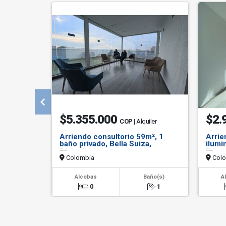
$5.355.000
$2.
COP
| Alquiler
Arriendo consultorio 59m², 1
Arrie
baño privado, Bella Suiza,
ilumi
Bogotá.
Bogot
Colombia
Colo
Alcobas
Baño(s)
A
0
1