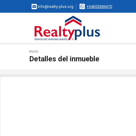
info@realty-plus.org
+34655384470
Inicio
Detalles del inmueble