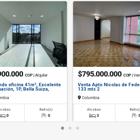
900.000
$795.000.000
COP
| Alquiler
COP
| Ven
ndo oficina 41m², Excelente
Venta Apto Nicolas de Fed
nación, 1P, Bella Suiza,
133 mts 2
á.
mbia
Colombia
lcobas
Baño(s)
Alcobas
Baño(
0
0
3