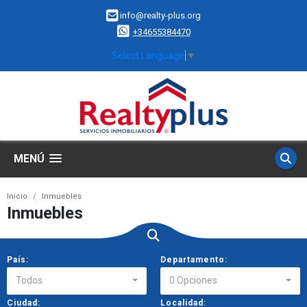
info@realty-plus.org
+34655384470
Select Language
▼
MENÚ
Inicio
Inmuebles
Inmuebles
País:
Departamento:
Todos
0 Opciones
Ciudad:
Localidad: