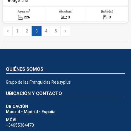
Argentina
2
Área m
Alcobas
Baño(s)
226
3
3
Anterior
Siguiente
«
1
2
3
4
5
»
QUIÉNES SOMOS
Grupo de las Franquicias Realtyplus
UBICACIÓN Y CONTACTO
UBICACIÓN
Madrid - Madrid - España
MÓVIL
+34655384470