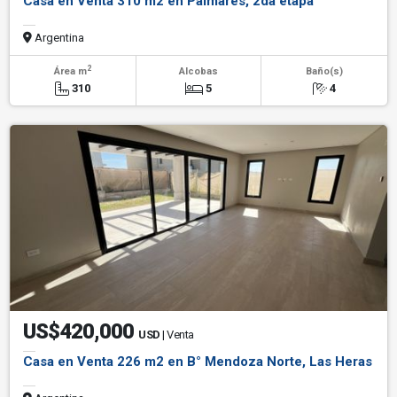
Casa en Venta 310 m2 en Palmares, 2da etapa
Argentina
2
Área m
Alcobas
Baño(s)
310
5
4
US$420,000
USD
| Venta
Casa en Venta 226 m2 en B° Mendoza Norte, Las Heras