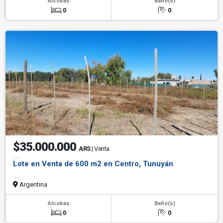
Alcobas
Baño(s)
0
0
$35.000.000
ARS
| Venta
Lote en Venta de 600 m2 en Centro, Tunuyán
Argentina
Alcobas
Baño(s)
0
0