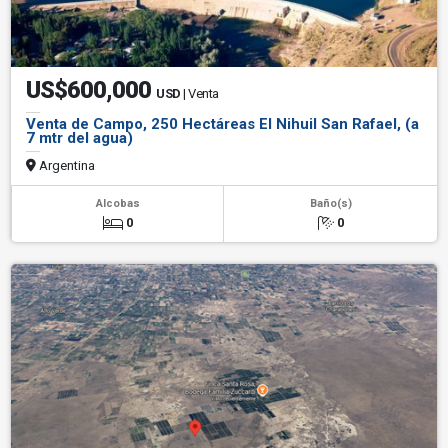
US$600,000
USD
| Venta
Venta de Campo, 250 Hectáreas El Nihuil San Rafael, (a
7 mtr del agua)
Argentina
Alcobas
Baño(s)
0
0