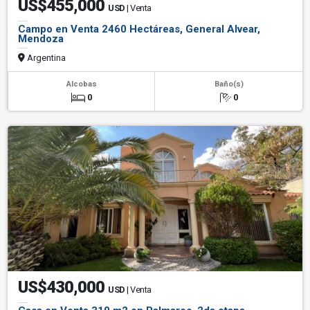
US$455,000
USD
| Venta
Campo en Venta 2460 Hectáreas, General Alvear,
Mendoza
Argentina
Alcobas
Baño(s)
0
0
US$430,000
USD
| Venta