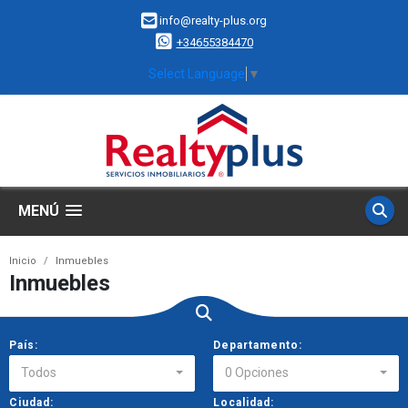
info@realty-plus.org
+34655384470
Select Language
▼
MENÚ
Inicio
Inmuebles
Inmuebles
País:
Departamento:
Todos
0 Opciones
Ciudad:
Localidad: