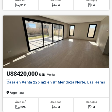
Área m
Alcobas
Baño(s)
312
4
4
US$420,000
USD
| Venta
Casa en Venta 226 m2 en B° Mendoza Norte, Las Heras
Argentina
2
Área m
Alcobas
Baño(s)
226
3
3