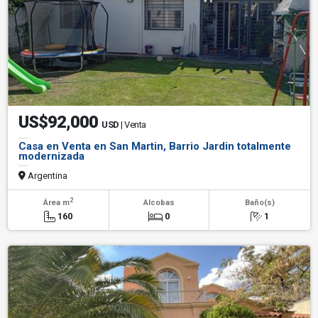
US$92,000
USD
| Venta
Casa en Venta en San Martin, Barrio Jardin totalmente
modernizada
Argentina
2
Área m
Alcobas
Baño(s)
160
0
1