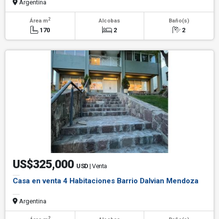
Argentina
2
Área m
Alcobas
Baño(s)
170
2
2
US$325,000
USD
| Venta
Casa en venta 4 Habitaciones Barrio Dalvian Mendoza
Argentina
2