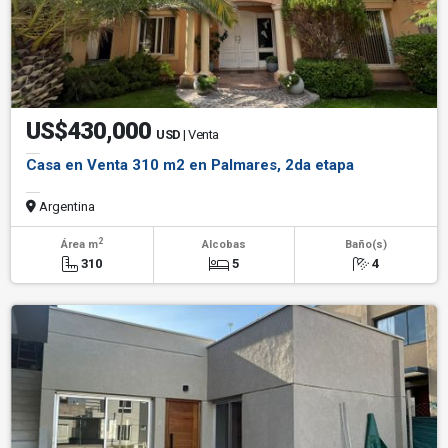
US$430,000
USD
| Venta
Casa en Venta 310 m2 en Palmares, 2da etapa
Argentina
2
Área m
Alcobas
Baño(s)
310
5
4