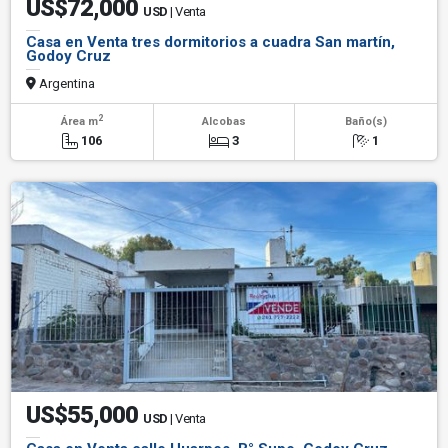
US$72,000
USD
| Venta
Casa en Venta tres dormitorios a cuadra San martín,
Godoy Cruz
Argentina
2
Área m
Alcobas
Baño(s)
106
3
1
US$55,000
USD
| Venta