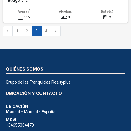
Argentina
2
Área m
Alcobas
Baño(s)
115
3
2
Anterior
Siguiente
«
1
2
3
4
»
QUIÉNES SOMOS
Grupo de las Franquicias Realtyplus
UBICACIÓN Y CONTACTO
UBICACIÓN
Madrid - Madrid - España
MÓVIL
+34655384470