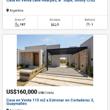
Casa en Venta calle Huarpes, B° Supe, Godoy Cruz
Argentina
2
Área m
Alcobas
Baño(s)
187
3
1
US$160,000
USD
| Venta
Casa en Venta 115 m2 a Estrenar en Cortaderas 3,
Guaymallén