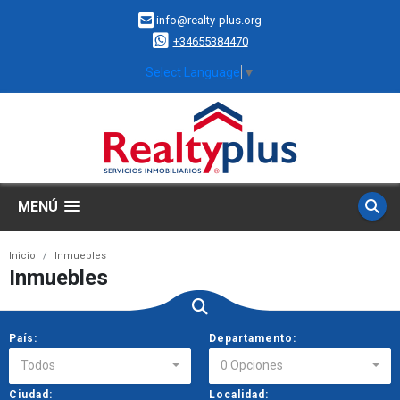
info@realty-plus.org
+34655384470
Select Language
▼
MENÚ
Inicio
Inmuebles
Inmuebles
País:
Departamento:
Todos
0 Opciones
Ciudad:
Localidad: